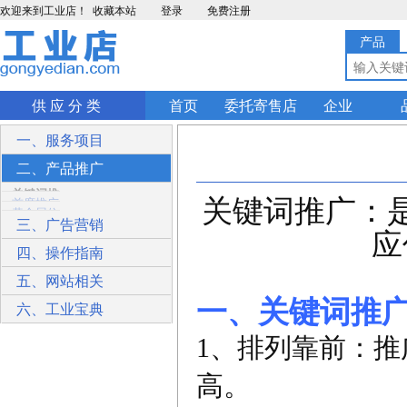
欢迎来到工业店！
收藏本站
登录
免费注册
产品
供 应 分 类
首页
委托寄售店
企业
一、服务项目
二、产品推广
关键词推广
关键词推广：
首席推广
应
黄金展位
三、广告营销
四、操作指南
一、关键词推
五、网站相关
1、排列靠前：
六、工业宝典
高。