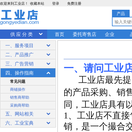
欢迎来到工业店！
收藏本站
登录
免费注册
产品
供 应 分 类
首页
委托寄售店
企业
一、服务项目
二、产品推广
三、广告营销
一、请问工业店
四、操作指南
工业店最先提
常见问题
商铺操作
的产品采购、销
销售商帮助
同，工业店具有
采购商帮助
五、网站相关
1、工业店不直
六、工业宝典
销，是一个撮合