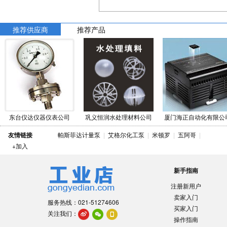
推荐供应商
推荐产品
东台仪达仪器仪表公司
巩义恒润水处理材料公司
厦门海正自动化有限公
友情链接
帕斯菲达计量泵
|
艾格尔化工泵
|
米顿罗
|
五阿哥
|
+加入
新手指南
注册新用户
卖家入门
服务热线：021-51274606
买家入门
关注我们：
操作指南